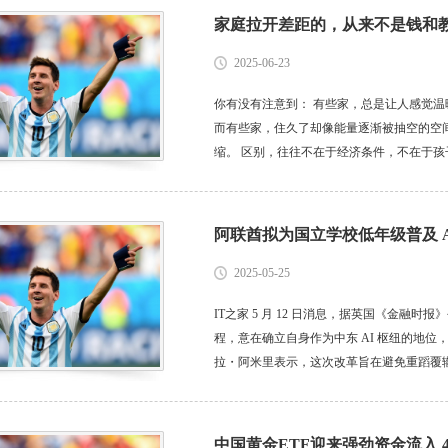
家庭拉开差距的，从来不是钱和
2025-06-23
你有没有注意到： 有些家，总是让人感觉
而有些家，住久了却像能量逐渐被抽空的空
缩。 区别，往往不在于经济条件，不在于
还是火药味。 家庭，是孩子成长最重要的
或者消耗。 01家人之间，最容易把...
阿联酋拟为国立学校低年级普及 
2025-05-25
IT之家 5 月 12 日消息，据英国《金融时
程，意在确立自身作为中东 AI 枢纽的地
拉・阿米里表示，这次改革旨在避免重蹈覆辙
课程，正是因为看到学生在社交媒体上的沉迷
管阿联酋...
中国黄金ETF迎来强劲资金流入 