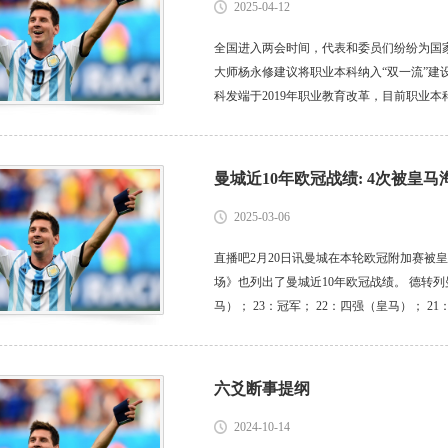
2025-04-12
全国进入两会时间，代表和委员们纷纷为国
大师杨永修建议将职业本科纳入“双一流”建
科发端于2019年职业教育改革，目前职业
政策制度体系尚未形成，办学定位、发展方
善。学校办学水平、职业特色和国际...
曼城近10年欧冠战绩: 4次被皇马淘
2025-03-06
直播吧2月20日讯曼城在本轮欧冠附加赛被
场》也列出了曼城近10年欧冠战绩。 德转列曼
马）； 23：冠军； 22：四强（皇马）； 2
刺）； 18：八强（利物浦）； 17：十六强（
六爻断事提纲
2024-10-14