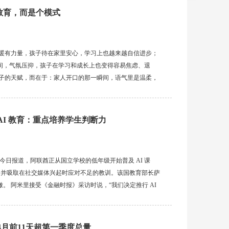
教育，而是个模式
温暖有力量，孩子待在家里安心，学习上也越来越自信进步；
间，气氛压抑，孩子在学习和成长上也变得容易焦虑、退
孩子的天赋，而在于：家人开口的那一瞬间，语气里是温柔，
能量场。而说话的方式，正是每天悄悄在为这个能量场蓄力，
AI 教育：重点培养学生判断力
报》今日报道，阿联酋正从国立学校的低年级开始普及 AI 课
位，并吸取在社交媒体兴起时应对不足的教训。该国教育部长萨
。 阿米里接受《金融时报》采访时说，“我们决定推行 AI
，而我们当时又没有及时应对，我们不希望历史重演。” 尽
4月前11天超第一季度总量