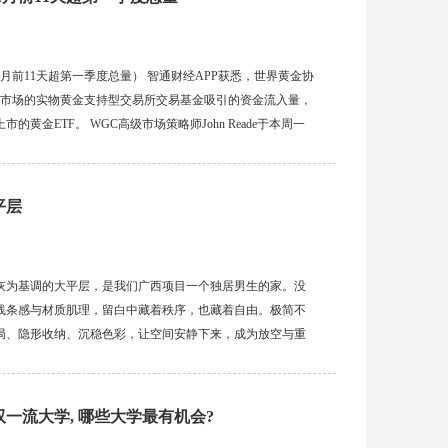
4月前11天超第一季度总量） 智通财经APP获悉，世界黄金协
中国市场的实物黄金支持型交易所交易基金吸引的资金流入量，
金ETF。 WGC高级市场策略师John Reade于本周一
的持仓增加了29.1吨，而今年第一季度(1月至3月...
平层
灰为基调的大平层，是我们广西项目一个独居男生的家。没
线条感与材质肌理，留白中藏着秩序，也藏着自由。极简不
局、隐形收纳、沉稳色彩，让空间安静下来，成为放空与重
 ...
一流大学, 哪些大学最有机会?