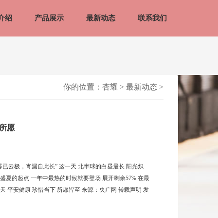
介绍
产品展示
最新动态
联系我们
你的位置：
杏耀
>
最新动态
>
_所愿
昼晷已云极，宵漏自此长” 这一天 北半球的白昼最长 阳光炽
盛夏的起点 一年中最热的时候就要登场 展开剩余57% 在最
 平安健康 珍惜当下 所愿皆至 来源：央广网 转载声明 发