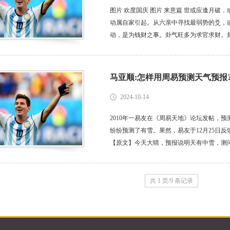
图片 欢度国庆 图片 来意篇 世或应逢月
动属自家引起。从六亲中寻找最弱势的爻，
动，是为钱财之事。卦气旺多为求官求财。
主忧愁。 失物篇 鬼化财失物可回，财化鬼
财被日月合，失物不回，父兄发...
马亚顺:怎样用周易预测天气预报
2024-10-14
2010年一易友在《周易天地》论坛发帖，预
纷纷预测了有雪。果然，易友于12月25日
【原文】今天大晴，预报说明天有中雪，测问
说明天有中雪，测问明天有雪否？起卦方式：手动
庚寅年...
共 1 页/9 条记录