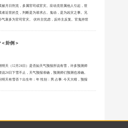
破，或被月日刑克，多属官司或官灾。应动克世属他人引起，世
或者近世的爻，判断是为谁求占。鬼动，是为凶灾之事。兄
卦气衰多为官司官灾。 伏吟主忧虑，反吟主反复。官鬼持世
失物难回。财空衰墓绝，失物不回，财旺动生世，失物可回。
?＜卦例＞
测明天（12月24日）是否如天气预报所说有雪，许多预测师
反馈说24日下雪不止，天气预报准确，预测师们预测也准确。
明天有雪否？出生年：年 性别：男 占事: 今天大晴，预报
摇卦 公历时间：2010年12月23日22时31分农历时间：