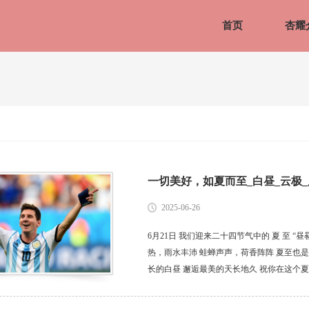
首页
杏耀
一切美好，如夏而至_白昼_云极
2025-06-26
6月21日 我们迎来二十四节气中的 夏 至 “
热，雨水丰沛 蛙蝉声声，荷香阵阵 夏至也是
长的白昼 邂逅最美的天长地久 祝你在这个夏天
布于：北京市...