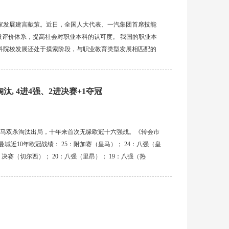
家发展建言献策。近日，全国人大代表、一汽集团首席技能
设评价体系，提高社会对职业本科的认可度。 我国的职业本
本科院校发展还处于摸索阶段，与职业教育类型发展相匹配的
向、人才培养、就业保障等方面的体制机制建设还需不断完
汰, 4进4强、2进决赛+1夺冠
皇马双杀淘汰出局，十年来首次无缘欧冠十六强战。《转会市
城近10年欧冠战绩： 25：附加赛（皇马）； 24：八强（皇
1：决赛（切尔西）； 20：八强（里昂）； 19：八强（热
摩纳哥）； 16：四强（皇马）；...